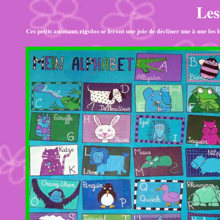
Les
Ces petits animaux rigolos se feront une joie de décliner une à une les 