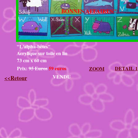
BONNES AFFAIRES!!
"L'alpha-bêtes"
Acrylique sur toile en lin
73 cm x 60 cm
Prix:
95 Euros
59 euros
DETAIL 1
ZOOM
VENDU
<<Retour